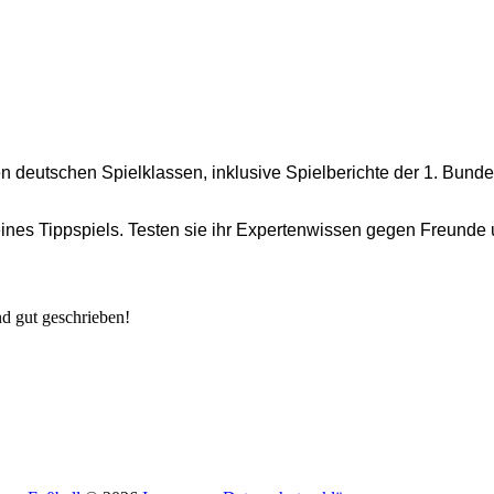
n deutschen Spielklassen, inklusive Spielberichte der 1. Bund
es Tippspiels. Testen sie ihr Expertenwissen gegen Freunde u
nd gut geschrieben!