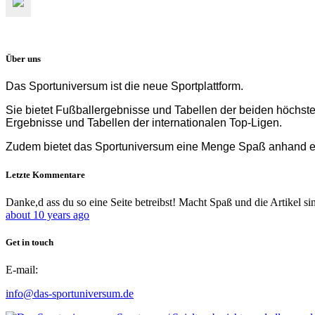
Über
uns
Das Sportuniversum ist die neue Sportplattform.
Sie bietet Fußballergebnisse und Tabellen der beiden höchste
Ergebnisse und Tabellen der internationalen Top-Ligen.
Zudem bietet das Sportuniversum eine Menge Spaß anhand ein
Letzte
Kommentare
Danke,d ass du so eine Seite betreibst! Macht Spaß und die Artikel si
about 10 years ago
Get
in
touch
E-mail:
info@das-sportuniversum.de