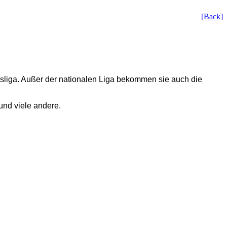
[Back]
esliga. Außer der nationalen Liga bekommen sie auch die
nd viele andere.