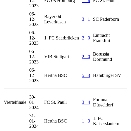
12-
FC 08 Homburg
1 : 4
FC St. Pauli
2023
06-
Bayer 04
12-
3 : 1
SC Paderborn
Leverkusen
2023
06-
Eintracht
12-
1. FC Saarbrücken
2 : 0
Frankfurt
2023
06-
Borussia
12-
VfB Stuttgart
2 : 0
Dortmund
2023
06-
12-
Hertha BSC
5 : 3
Hamburger SV
2023
30-
Fortuna
Viertelfinale
01-
FC St. Pauli
3 : 4
Düsseldorf
2024
31-
1. FC
01-
Hertha BSC
1 : 3
Kaiserslautern
2024