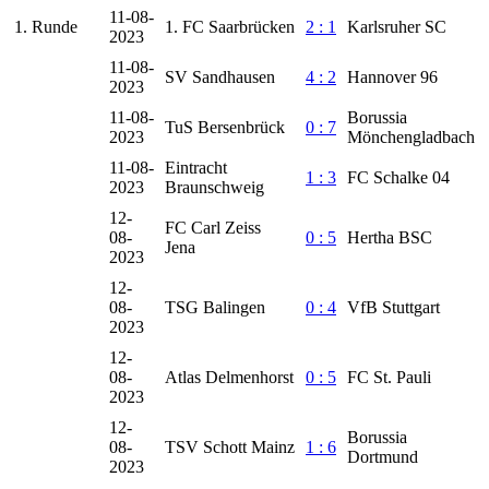
11-08-
1. Runde
1. FC Saarbrücken
2 : 1
Karlsruher SC
2023
11-08-
SV Sandhausen
4 : 2
Hannover 96
2023
11-08-
Borussia
TuS Bersenbrück
0 : 7
2023
Mönchengladbach
11-08-
Eintracht
1 : 3
FC Schalke 04
2023
Braunschweig
12-
FC Carl Zeiss
08-
0 : 5
Hertha BSC
Jena
2023
12-
08-
TSG Balingen
0 : 4
VfB Stuttgart
2023
12-
08-
Atlas Delmenhorst
0 : 5
FC St. Pauli
2023
12-
Borussia
08-
TSV Schott Mainz
1 : 6
Dortmund
2023