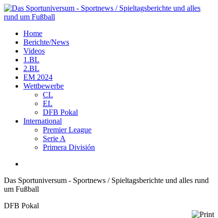
Home
Berichte/News
Videos
1.BL
2.BL
EM 2024
Wettbewerbe
CL
EL
DFB Pokal
International
Premier League
Serie A
Primera División
Das Sportuniversum - Sportnews / Spieltagsberichte und alles rund
um Fußball
DFB Pokal