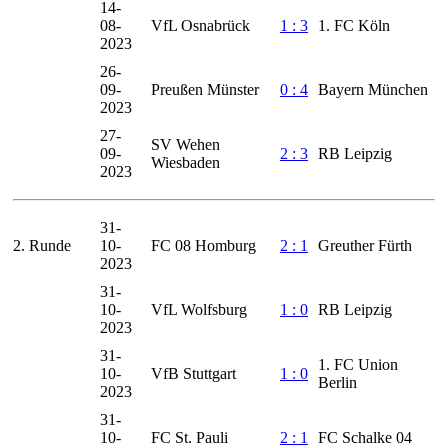
14-
08-
VfL Osnabrück
1 : 3
1. FC Köln
2023
26-
09-
Preußen Münster
0 : 4
Bayern München
2023
27-
SV Wehen
09-
2 : 3
RB Leipzig
Wiesbaden
2023
31-
2. Runde
10-
FC 08 Homburg
2 : 1
Greuther Fürth
2023
31-
10-
VfL Wolfsburg
1 : 0
RB Leipzig
2023
31-
1. FC Union
10-
VfB Stuttgart
1 : 0
Berlin
2023
31-
10-
FC St. Pauli
2 : 1
FC Schalke 04