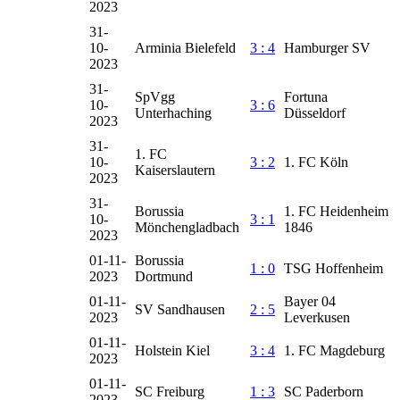
2023
31-
10-
Arminia Bielefeld
3 : 4
Hamburger SV
2023
31-
SpVgg
Fortuna
10-
3 : 6
Unterhaching
Düsseldorf
2023
31-
1. FC
10-
3 : 2
1. FC Köln
Kaiserslautern
2023
31-
Borussia
1. FC Heidenheim
10-
3 : 1
Mönchengladbach
1846
2023
01-11-
Borussia
1 : 0
TSG Hoffenheim
2023
Dortmund
01-11-
Bayer 04
SV Sandhausen
2 : 5
2023
Leverkusen
01-11-
Holstein Kiel
3 : 4
1. FC Magdeburg
2023
01-11-
SC Freiburg
1 : 3
SC Paderborn
2023