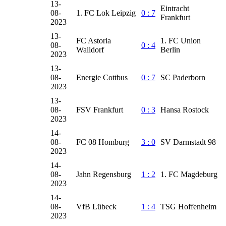
13-
Eintracht
08-
1. FC Lok Leipzig
0 : 7
Frankfurt
2023
13-
FC Astoria
1. FC Union
08-
0 : 4
Walldorf
Berlin
2023
13-
08-
Energie Cottbus
0 : 7
SC Paderborn
2023
13-
08-
FSV Frankfurt
0 : 3
Hansa Rostock
2023
14-
08-
FC 08 Homburg
3 : 0
SV Darmstadt 98
2023
14-
08-
Jahn Regensburg
1 : 2
1. FC Magdeburg
2023
14-
08-
VfB Lübeck
1 : 4
TSG Hoffenheim
2023