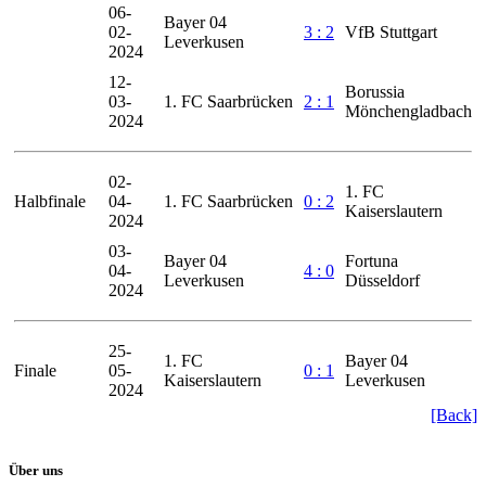
06-
Bayer 04
02-
3 : 2
VfB Stuttgart
Leverkusen
2024
12-
Borussia
03-
1. FC Saarbrücken
2 : 1
Mönchengladbach
2024
02-
1. FC
Halbfinale
04-
1. FC Saarbrücken
0 : 2
Kaiserslautern
2024
03-
Bayer 04
Fortuna
04-
4 : 0
Leverkusen
Düsseldorf
2024
25-
1. FC
Bayer 04
Finale
05-
0 : 1
Kaiserslautern
Leverkusen
2024
[Back]
Über
uns