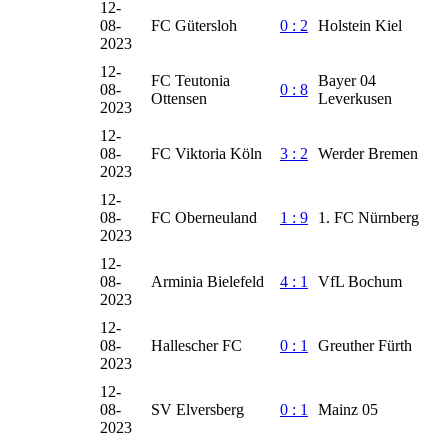
12-
08-
FC Gütersloh
0 : 2
Holstein Kiel
2023
12-
FC Teutonia
Bayer 04
08-
0 : 8
Ottensen
Leverkusen
2023
12-
08-
FC Viktoria Köln
3 : 2
Werder Bremen
2023
12-
08-
FC Oberneuland
1 : 9
1. FC Nürnberg
2023
12-
08-
Arminia Bielefeld
4 : 1
VfL Bochum
2023
12-
08-
Hallescher FC
0 : 1
Greuther Fürth
2023
12-
08-
SV Elversberg
0 : 1
Mainz 05
2023