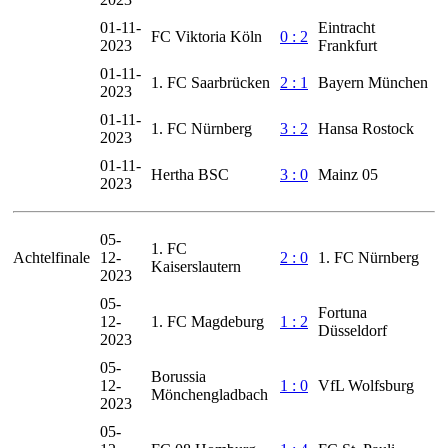
01-11-
Eintracht
FC Viktoria Köln
0 : 2
2023
Frankfurt
01-11-
1. FC Saarbrücken
2 : 1
Bayern München
2023
01-11-
1. FC Nürnberg
3 : 2
Hansa Rostock
2023
01-11-
Hertha BSC
3 : 0
Mainz 05
2023
05-
1. FC
Achtelfinale
12-
2 : 0
1. FC Nürnberg
Kaiserslautern
2023
05-
Fortuna
12-
1. FC Magdeburg
1 : 2
Düsseldorf
2023
05-
Borussia
12-
1 : 0
VfL Wolfsburg
Mönchengladbach
2023
05-