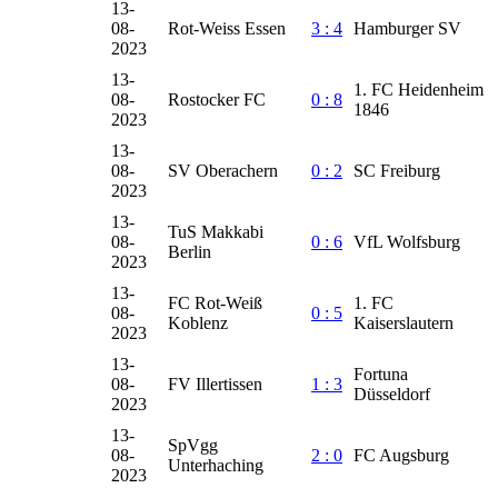
13-
08-
Rot-Weiss Essen
3 : 4
Hamburger SV
2023
13-
1. FC Heidenheim
08-
Rostocker FC
0 : 8
1846
2023
13-
08-
SV Oberachern
0 : 2
SC Freiburg
2023
13-
TuS Makkabi
08-
0 : 6
VfL Wolfsburg
Berlin
2023
13-
FC Rot-Weiß
1. FC
08-
0 : 5
Koblenz
Kaiserslautern
2023
13-
Fortuna
08-
FV Illertissen
1 : 3
Düsseldorf
2023
13-
SpVgg
08-
2 : 0
FC Augsburg
Unterhaching
2023