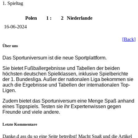
1. Spieltag
Polen
1 :
2
Niederlande
16-06-2024
[Back]
Über
uns
Das Sportuniversum ist die neue Sportplattform.
Sie bietet Fußballergebnisse und Tabellen der beiden
höchsten deutschen Spielklassen, inklusive Spielberichte
der 1. Bundesliga. Außer der nationalen Liga bekommen sie
auch die Ergebnisse und Tabellen der internationalen Top-
Ligen.
Zudem bietet das Sportuniversum eine Menge Spaß anhand
eines Tippspiels. Testen sie ihr Expertenwissen gegen
Freunde und viele andere.
Letzte
Kommentare
Danke,d ass du so eine Seite betreibst! Macht Spaß und die Artikel