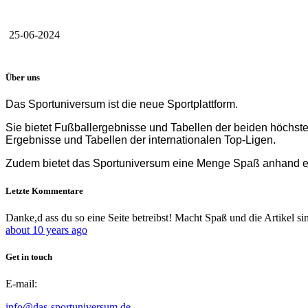
25-06-2024
Über
uns
Das Sportuniversum ist die neue Sportplattform.
Sie bietet Fußballergebnisse und Tabellen der beiden höchste
Ergebnisse und Tabellen der internationalen Top-Ligen.
Zudem bietet das Sportuniversum eine Menge Spaß anhand ein
Letzte
Kommentare
Danke,d ass du so eine Seite betreibst! Macht Spaß und die Artikel si
about 10 years ago
Get
in
touch
E-mail:
info@das-sportuniversum.de