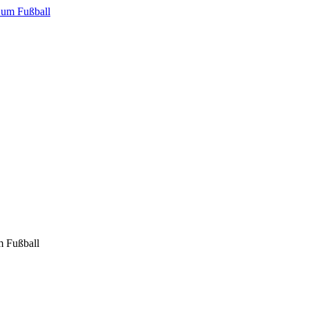
m Fußball