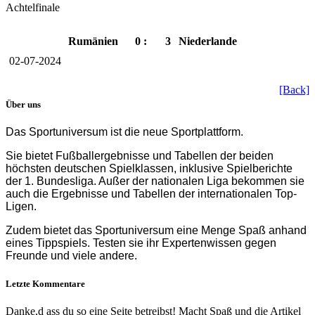
Achtelfinale
Rumänien
0 :
3
Niederlande
02-07-2024
[Back]
Über
uns
Das Sportuniversum ist die neue Sportplattform.
Sie bietet Fußballergebnisse und Tabellen der beiden
höchsten deutschen Spielklassen, inklusive Spielberichte
der 1. Bundesliga. Außer der nationalen Liga bekommen sie
auch die Ergebnisse und Tabellen der internationalen Top-
Ligen.
Zudem bietet das Sportuniversum eine Menge Spaß anhand
eines Tippspiels. Testen sie ihr Expertenwissen gegen
Freunde und viele andere.
Letzte
Kommentare
Danke,d ass du so eine Seite betreibst! Macht Spaß und die Artikel