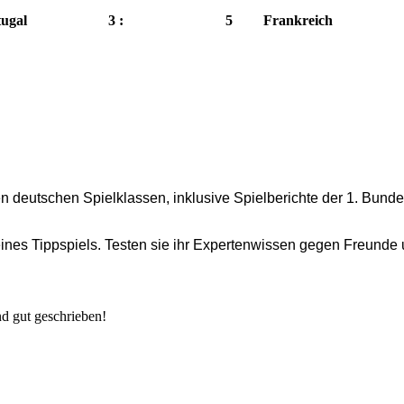
tugal
3 :
5
Frankreich
n deutschen Spielklassen, inklusive Spielberichte der 1. Bund
es Tippspiels. Testen sie ihr Expertenwissen gegen Freunde u
nd gut geschrieben!