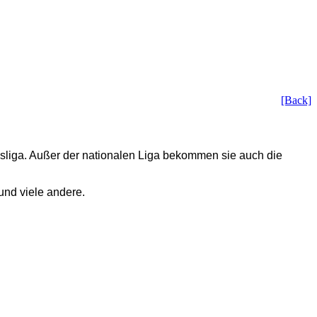
[Back]
esliga. Außer der nationalen Liga bekommen sie auch die
nd viele andere.