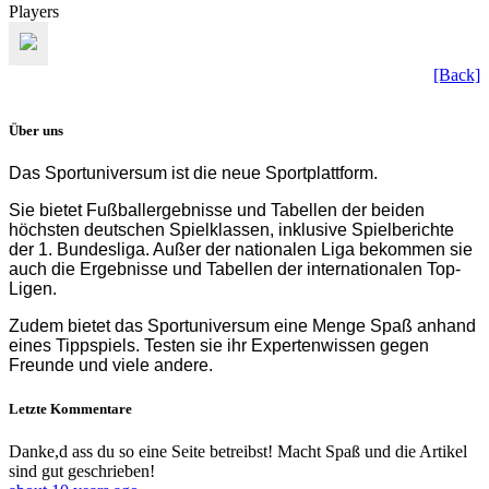
Players
[Back]
Über
uns
Das Sportuniversum ist die neue Sportplattform.
Sie bietet Fußballergebnisse und Tabellen der beiden
höchsten deutschen Spielklassen, inklusive Spielberichte
der 1. Bundesliga. Außer der nationalen Liga bekommen sie
auch die Ergebnisse und Tabellen der internationalen Top-
Ligen.
Zudem bietet das Sportuniversum eine Menge Spaß anhand
eines Tippspiels. Testen sie ihr Expertenwissen gegen
Freunde und viele andere.
Letzte
Kommentare
Danke,d ass du so eine Seite betreibst! Macht Spaß und die Artikel
sind gut geschrieben!